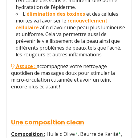
l'efficacité des soins et maintenir une bonne
hydratation de l’épiderme.
L’
élimination des toxines
et des cellules
mortes va favoriser le
renouvellement
cellulaire
afin d'avoir une peau plus lumineuse
et uniforme. Cela va permettre aussi de
prévenir le vieillissement de la peau ainsi que
différents problèmes de peaux tels que l’acné,
les rougeurs et autres inflammations.
Astuce :
accompagnez votre nettoyage

quotidien de massages doux pour stimuler la
micro-circulation cutannée et avoir un teint
encore plus éclatant !
Une composition clean
Composition :
Huile d’Olive
*
, Beurre de Karité
*
,