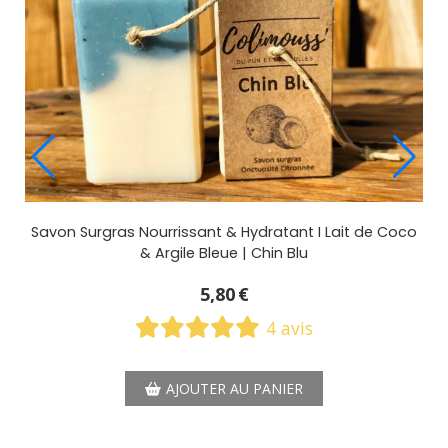
t I Lait de Coco
Savon Surgras Nourrissant & Hydratant I L
u
& Argile Bleue | Chin Blu
5,80
€
is
4 avis
R
AJOUTER AU PANIER