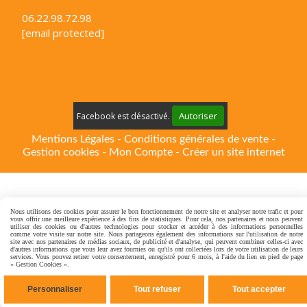
06.22.98.72.98
[email protected]
Autoriser
Facebook est désactivé.
Mentions Légales
Conditions générales de vente
Gestion cookies
Mon Compte
Créer un site internet
Nous utilisons des cookies pour assurer le bon fonctionnement de notre site et analyser notre trafic et pour
vous offrir une meilleure expérience à des fins de statistiques. Pour cela, nos partenaires et nous peuvent
utiliser des cookies ou d'autres technologies pour stocker et accéder à des informations personnelles
comme votre visite sur notre site. Nous partageons également des informations sur l'utilisation de notre
site avec nos partenaires de médias sociaux, de publicité et d'analyse, qui peuvent combiner celles-ci avec
d'autres informations que vous leur avez fournies ou qu'ils ont collectées lors de votre utilisation de leurs
services. Vous pouvez retirer votre consentement, enregistré pour 6 mois, à l'aide du lien en pied de page
« Gestion Cookies ».
Personnaliser
Tout refuser
Tout accepter