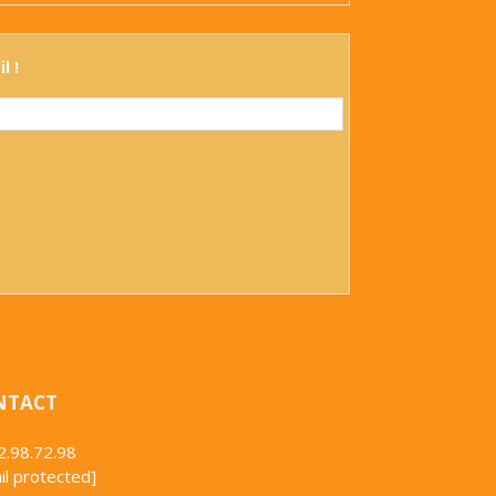
l !
NTACT
2.98.72.98
il protected]