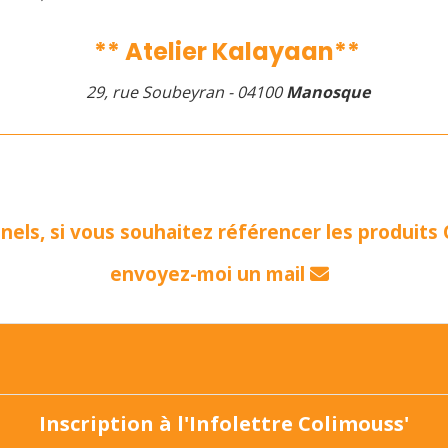
** Atelier Kalayaan**
29, rue Soubeyran - 04100
Manosque
nels, si vous souhaitez référencer les produits 
envoyez-moi un mail

Inscription à l'Infolettre Colimouss'