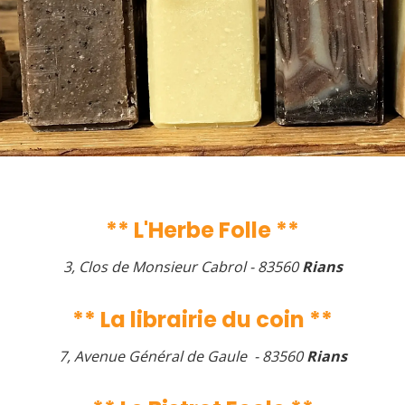
** L'Herbe Folle **
3, Clos de Monsieur Cabrol - 83560
Rians
** La librairie du coin **
7, Avenue Général de Gaule - 83560
Rians