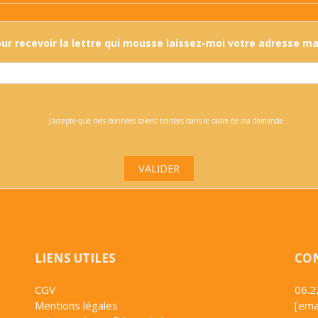
ur recevoir la lettre qui mousse laissez-moi votre adresse mai
J'accepte que mes données soient traitées dans le cadre de ma demande
VALIDER
LIENS UTILES
CO
CGV
06.2
Mentions légales
[ema