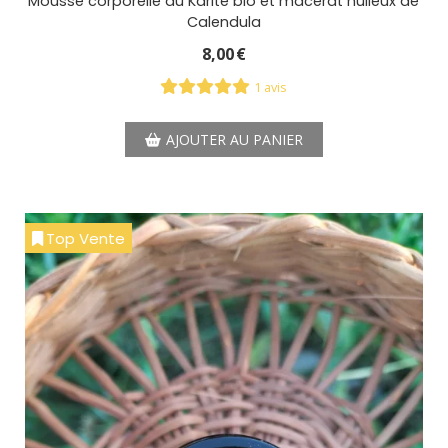
Mousse corporelle au Karité bio et macérât huileux de
Calendula
8,00
€
1 avis
AJOUTER AU PANIER
Top Vente