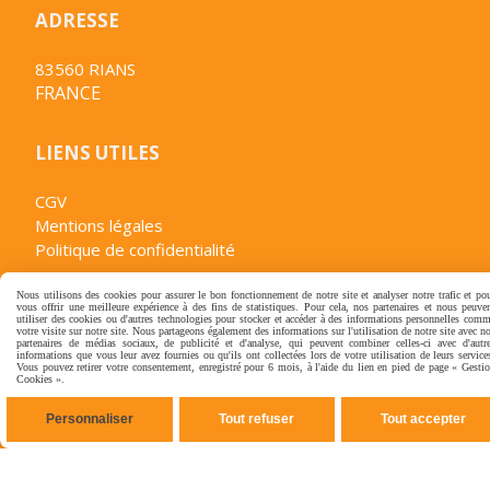
ADRESSE
83560 RIANS
FRANCE
LIENS UTILES
CGV
Mentions légales
Politique de confidentialité
Nous utilisons des cookies pour assurer le bon fonctionnement de notre site et analyser notre trafic et po
CONTACT
vous offrir une meilleure expérience à des fins de statistiques. Pour cela, nos partenaires et nous peuve
utiliser des cookies ou d'autres technologies pour stocker et accéder à des informations personnelles com
votre visite sur notre site. Nous partageons également des informations sur l'utilisation de notre site avec n
partenaires de médias sociaux, de publicité et d'analyse, qui peuvent combiner celles-ci avec d'autr
06.22.98.72.98
informations que vous leur avez fournies ou qu'ils ont collectées lors de votre utilisation de leurs service
Vous pouvez retirer votre consentement, enregistré pour 6 mois, à l'aide du lien en pied de page « Gesti
[email protected]
Cookies ».
Personnaliser
Tout refuser
Tout accepter