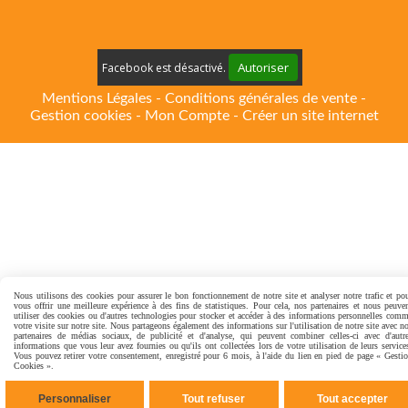
Autoriser
Facebook est désactivé.
Mentions Légales
Conditions générales de vente
Gestion cookies
Mon Compte
Créer un site internet
Nous utilisons des cookies pour assurer le bon fonctionnement de notre site et analyser notre trafic et po
vous offrir une meilleure expérience à des fins de statistiques. Pour cela, nos partenaires et nous peuve
utiliser des cookies ou d'autres technologies pour stocker et accéder à des informations personnelles com
votre visite sur notre site. Nous partageons également des informations sur l'utilisation de notre site avec n
partenaires de médias sociaux, de publicité et d'analyse, qui peuvent combiner celles-ci avec d'autr
informations que vous leur avez fournies ou qu'ils ont collectées lors de votre utilisation de leurs service
Vous pouvez retirer votre consentement, enregistré pour 6 mois, à l'aide du lien en pied de page « Gesti
Cookies ».
Personnaliser
Tout refuser
Tout accepter