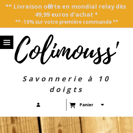
Panneau de gestion des cookies
** Livraison offerte en mondial relay dès
49,99 euros d'achat *
** -10% sur votre première commande **
Savonnerie à 10
doigts
Panier