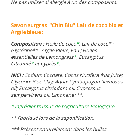
Ne pas utiliser si allergie à un des composants.
S
a
von surgras "Chin Blu" Lait de coco bio et
Argile bleue :
Composition :
Huile de coco
*
, Lait de coco* ;
Glycérine** ; Argile Bleue, Eau ; Huiles
essentielles de Lemongrass
*
, Eucalyptus
Citronné
*
et Cyprès
*
.
INCI :
Sodium Cocoate, Cocos Nucifera fruit juice;
Glycerin; Blue Clay; Aqua; Cymbopogon flexuosus
oil; Eucalyptus citriodora oil; Cupressus
sempervirens oil; Limonene***.
* Ingrédients issus de l’Agriculture Biologique.
** Fabriqué lors de la saponification.
*** Présent naturellement dans les huiles