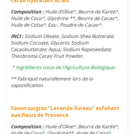
cacao hydratant et bio :
Composition :
Huile d’Olive
*
, Beurre de Karité
*
,
Huile de Coco
*
, Glycérine **, Beurre de Cacao
*
,
Huile de Colza
*
, Eau ; Poudre de Cacao
*
.
INCI :
Sodium Olivate, Sodium Shea Butterate,
Sodium Cocoate, Glycerin; Sodium
Cacaobutterate; Aqua; Sodium Rapeseedate;
Theobroma Cacao Fruit Powder.
* Ingrédients issus de l’Agriculture Biologique.
** Fabriqué naturellement lors de la
saponification.
Savon surgras "Lavande-Sureau" exfoliant
aux fleurs de Provence
Composition :
Huile d’Olive
*
, Beurre de Karité
*
,
Huile de Coco
*
, Glycérine**, Huile de Colza
*
,