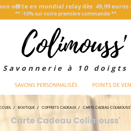
son offerte en mondial relay dès 49,99 euros
** -10% sur votre première commande **
Savonnerie à 10 doigts
SAVONS PERSONNALISÉS
POINTS DE VE
CCUEIL
BOUTIQUE
COFFRETS CADEAUX
CARTE CADEAU COLIMOUSS
Carte Cadeau Colimouss'